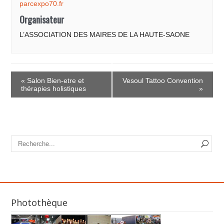
parcexpo70.fr
Organisateur
L’ASSOCIATION DES MAIRES DE LA HAUTE-SAONE
E
v
«
Salon Bien-etre et
Vesoul Tattoo Convention
e
thérapies holistiques
»
n
t
N
a
v
i
g
a
t
i
Photothèque
o
n