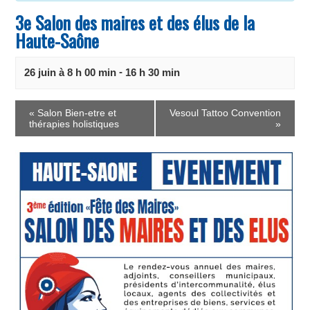
3e Salon des maires et des élus de la
Haute-Saône
-
26 juin à 8 h 00 min
16 h 30 min
E
«
Salon Bien-etre et
Vesoul Tattoo Convention
v
thérapies holistiques
»
e
n
t
N
a
v
i
g
a
t
i
o