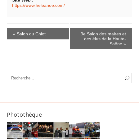
Site Web :
https://www.heleanoe.com/
E
v
«
Salon du Chiot
3e Salon des maires et
e
des élus de la Haute-
Saône
»
n
t
N
a
v
i
g
a
t
i
o
Photothèque
n