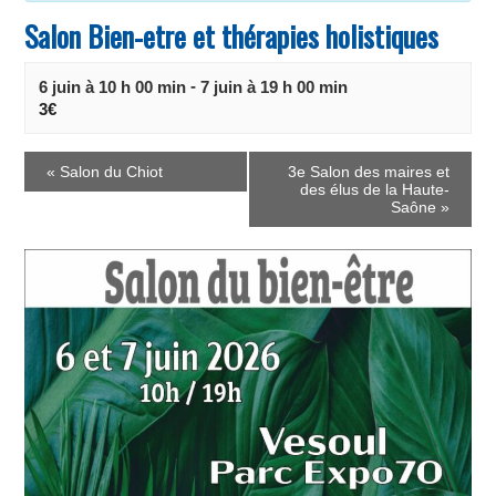
Salon Bien-etre et thérapies holistiques
-
6 juin à 10 h 00 min
7 juin à 19 h 00 min
3€
E
«
Salon du Chiot
3e Salon des maires et
v
des élus de la Haute-
e
Saône
»
n
t
N
a
v
i
g
a
t
i
o